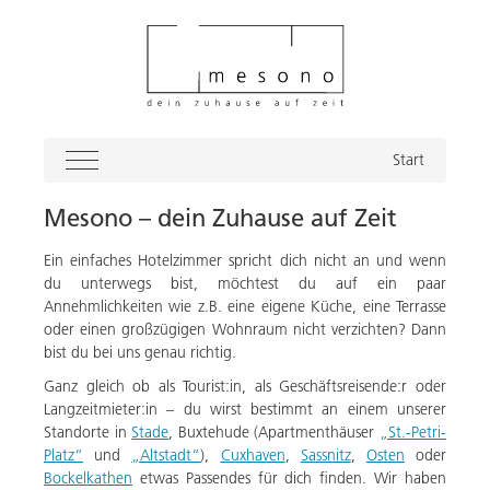
Start
Mesono – dein Zuhause auf Zeit
Ein einfaches Hotelzimmer spricht dich nicht an und wenn
du unterwegs bist, möchtest du auf ein paar
Annehmlichkeiten wie z.B. eine eigene Küche, eine Terrasse
oder einen großzügigen Wohnraum nicht verzichten? Dann
bist du bei uns genau richtig.
Ganz gleich ob als Tourist:in, als Geschäftsreisende:r oder
Langzeitmieter:in – du wirst bestimmt an einem unserer
Standorte in
Stade
, Buxtehude (Apartmenthäuser
„St.-Petri-
Platz“
und
„Altstadt“
),
Cuxhaven
,
Sassnitz
,
Osten
oder
Bockelkathen
etwas Passendes für dich finden. Wir haben